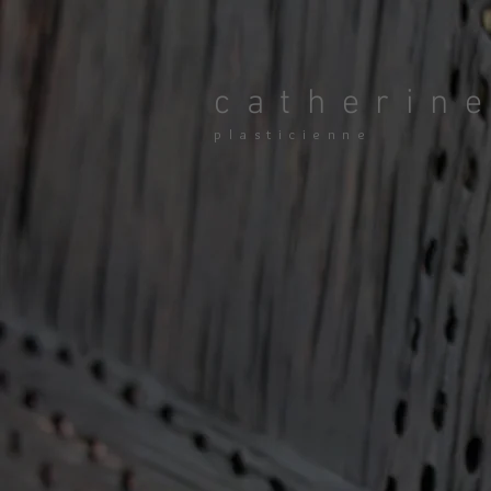
catherin
plasticienne