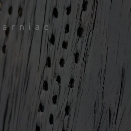
e
arniac