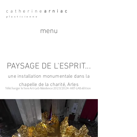
catherine
arniac
plasticienne
menu
PAYSAGE DE L'ESPRIT...
une
installation
monumentale dans la
chapelle de la charité, Arles
Télécharger le livre Art-Lab Résidence 2023/2024- ART-LAB édition