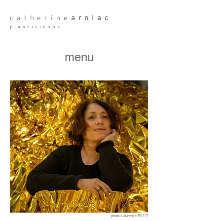
catherine
arniac
plasticienne
menu
photo Laurence PETIT