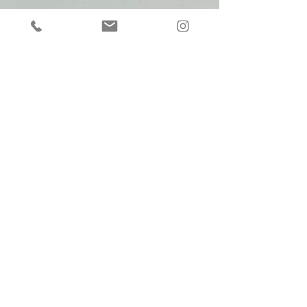
Dans le cadre du FESTIVAL D'EYGALIÈRES
- édition 8
Sous les feuilles d'Automne
J'ai le plaisir de vous convier au
Vernissage de l'exposition collective
Les Petits Formats
Vendredi 29 septembre 2023 à 18h
Maison des Consuls ( rue de la vieille
église )
L'exposition sera ouverte durant 5 week-
ends du 30 septembre au 29 octobre
le samedi et dimanche 11H.13H et
14H.18H.
Je serai présente dimanche 1er octobre
après midi et dimanche 8 octobre le