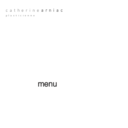
catherine
arniac
plasticienne
menu